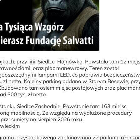
kach, przy linii Siedlce–Hajnówka. Powstało tam 12 miej
rawnościami, oraz plac manewrowy. Teren został
gooszczędnymi lampami LED, co poprawia bezpieczeństw
s. zł netto. Kolejny parking oddano w Starym Bosewie, prz
ka. Zbudowano tam osiem miejsc postojowych oraz plac m
d 300 tys. zł netto.
stanku Siedlce Zachodnie. Powstanie tam 163 miejsc
zoną mobilnością. Ze względu na wydłużone procedury
przesunięty na sierpień 2026 roku.
wieckim
amu przystankowego zaplanowano 22 parkingi o łączne