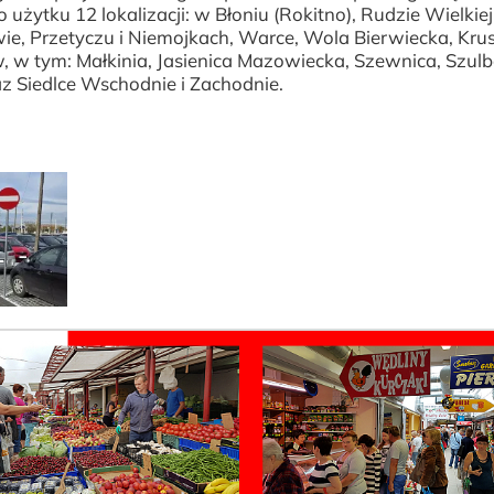
użytku 12 lokalizacji: w Błoniu (Rokitno), Rudzie Wielkiej
wie, Przetyczu i Niemojkach, Warce, Wola Bierwiecka, Krus
ów, w tym: Małkinia, Jasienica Mazowiecka, Szewnica, Szul
raz Siedlce Wschodnie i Zachodnie.