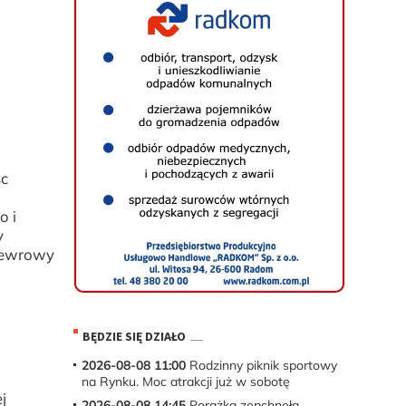
sc
o i
y
anewrowy
BĘDZIE SIĘ DZIAŁO
2026-08-08 11:00
Rodzinny piknik sportowy
na Rynku. Moc atrakcji już w sobotę
j
2026-08-08 14:45
Porażka zepchnęła