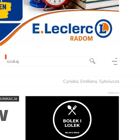
Cyriaka, Emiliana, Sylwiusza
UNIKACJA
w