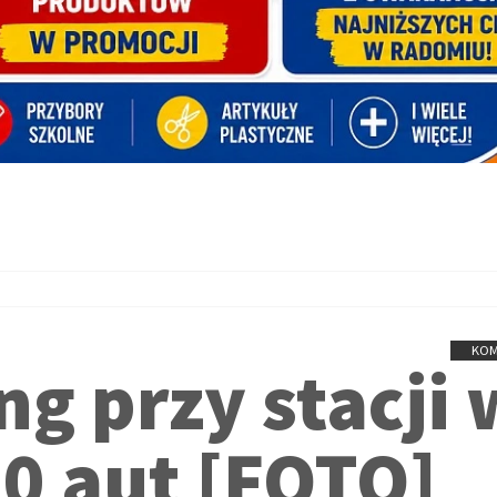
KOM
g przy stacji 
0 aut [FOTO]