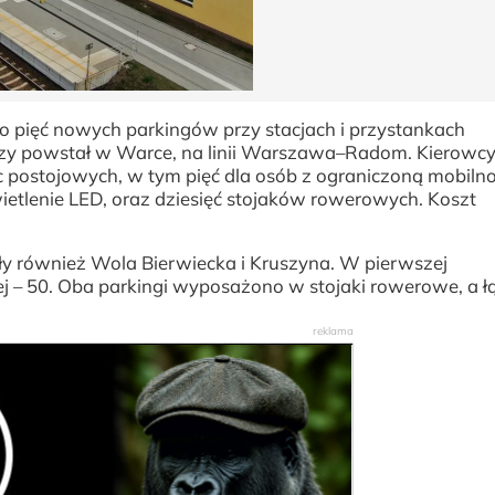
 pięć nowych parkingów przy stacjach i przystankach
kszy powstał w Warce, na linii Warszawa–Radom. Kierowcy
c postojowych, w tym pięć dla osób z ograniczoną mobilno
tlenie LED, oraz dziesięć stojaków rowerowych. Koszt
kały również Wola Bierwiecka i Kruszyna. W pierwszej
j – 50. Oba parkingi wyposażono w stojaki rowerowe, a ł