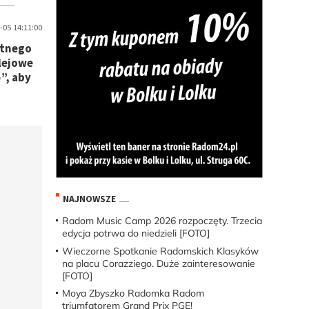
-05 14:11:00
atnego
olejowe
”, aby
NAJNOWSZE
Radom Music Camp 2026 rozpoczęty. Trzecia
edycja potrwa do niedzieli [FOTO]
Wieczorne Spotkanie Radomskich Klasyków
na placu Corazziego. Duże zainteresowanie
[FOTO]
Moya Zbyszko Radomka Radom
triumfatorem Grand Prix PGE!