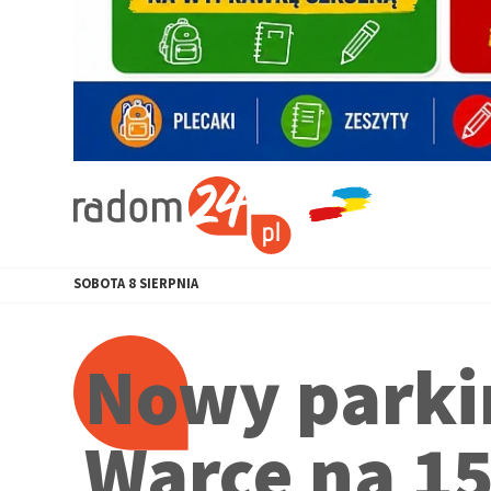
SOBOTA
8
SIERPNIA
Nowy parkin
Warce na 15